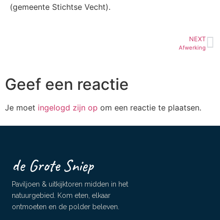
(gemeente Stichtse Vecht).
NEXT
Afwerking
Geef een reactie
Je moet
ingelogd zijn op
om een reactie te plaatsen.
de Grote Sniep
Paviljoen & uitkijktoren midden in het
natuurgebied. Kom eten, elkaar
ontmoeten en de polder beleven.