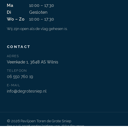
Ma
10:00 – 17:30
Di
Gesloten
Wo – Zo
10:00 – 17:30
Wij zijn open als de vlag gehesen is.
CONTACT
ADRES
Veenkade 1, 3648 AS Wilnis
TELEFOON
06 550 760 19
E-MAIL
info@degrotesniep.nl
© 2026 Paviljoen Toren de Grote Sniep
Per 1 juli 2026 onder leiding van Jikke Bouman